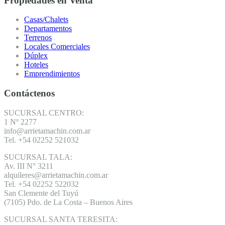
Propiedades en Venta
Casas/Chalets
Departamentos
Terrenos
Locales Comerciales
Dúplex
Hoteles
Emprendimientos
Contáctenos
SUCURSAL CENTRO:
1 Nº 2277
info@arrietamachin.com.ar
Tel. +54 02252 521032
SUCURSAL TALA:
Av. III N° 3211
alquileres@arrietamachin.com.ar
Tel. +54 02252 522032
San Clemente del Tuyú
(7105) Pdo. de La Costa – Buenos Aires
SUCURSAL SANTA TERESITA: