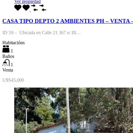
Ver propiedad
CASA TIPO DEPTO 2 AMBIENTES PH – VENTA 
ID 59 – Ubicada en Calle 21 367 e/ III…
Habitacións
1
Baños
1
Venta
U$S45,000