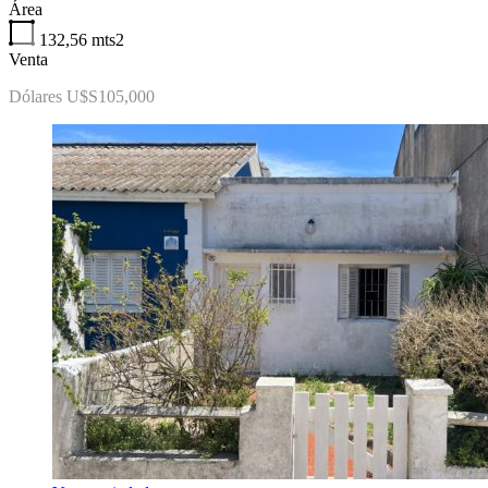
Área
132,56
mts2
Venta
Dólares U$S105,000